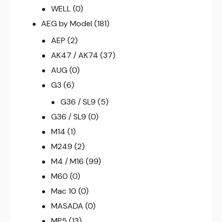
WELL
(0)
AEG by Model
(181)
AEP
(2)
AK47 / AK74
(37)
AUG
(0)
G3
(6)
G36 / SL9
(5)
G36 / SL9
(0)
M14
(1)
M249
(2)
M4 / M16
(99)
M60
(0)
Mac 10
(0)
MASADA
(0)
MP5
(13)