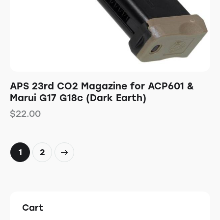
APS 23rd CO2 Magazine for ACP601 &
Marui G17 G18c (Dark Earth)
$
22.00
→
1
2
Cart