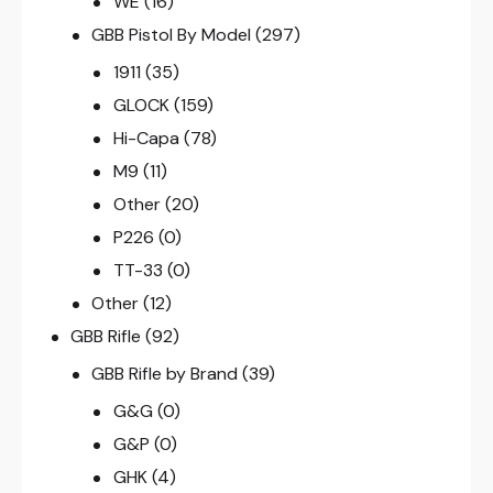
WE
(16)
GBB Pistol By Model
(297)
1911
(35)
GLOCK
(159)
Hi-Capa
(78)
M9
(11)
Other
(20)
P226
(0)
TT-33
(0)
Other
(12)
GBB Rifle
(92)
GBB Rifle by Brand
(39)
G&G
(0)
G&P
(0)
GHK
(4)