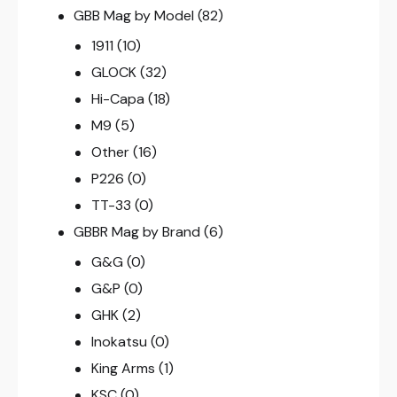
GBB Mag by Model
(82)
1911
(10)
GLOCK
(32)
Hi-Capa
(18)
M9
(5)
Other
(16)
P226
(0)
TT-33
(0)
GBBR Mag by Brand
(6)
G&G
(0)
G&P
(0)
GHK
(2)
Inokatsu
(0)
King Arms
(1)
KSC
(0)