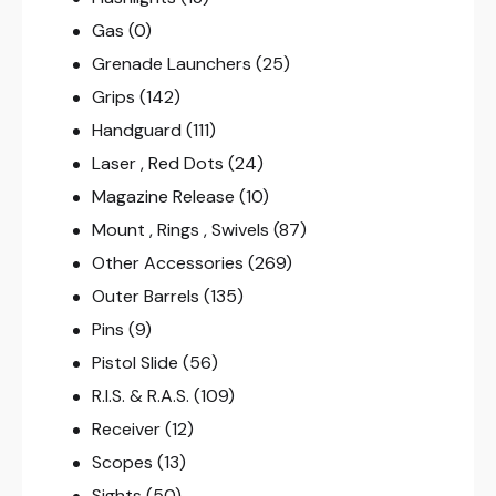
Gas
(0)
Grenade Launchers
(25)
Grips
(142)
Handguard
(111)
Laser , Red Dots
(24)
Magazine Release
(10)
Mount , Rings , Swivels
(87)
Other Accessories
(269)
Outer Barrels
(135)
Pins
(9)
Pistol Slide
(56)
R.I.S. & R.A.S.
(109)
Receiver
(12)
Scopes
(13)
Sights
(50)