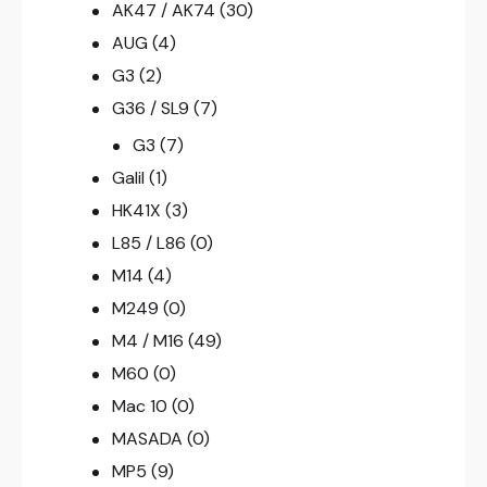
AK47 / AK74
(30)
AUG
(4)
G3
(2)
G36 / SL9
(7)
G3
(7)
Galil
(1)
HK41X
(3)
L85 / L86
(0)
M14
(4)
M249
(0)
M4 / M16
(49)
M60
(0)
Mac 10
(0)
MASADA
(0)
MP5
(9)