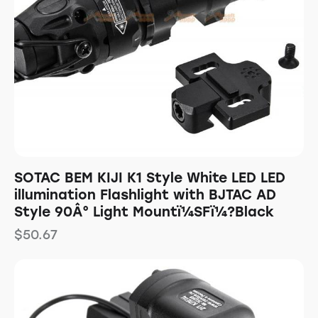
SOTAC BEM KIJI K1 Style White LED LED
illumination Flashlight with BJTAC AD
Style 90Â° Light Mountï¼SFï¼?Black
$
50.67