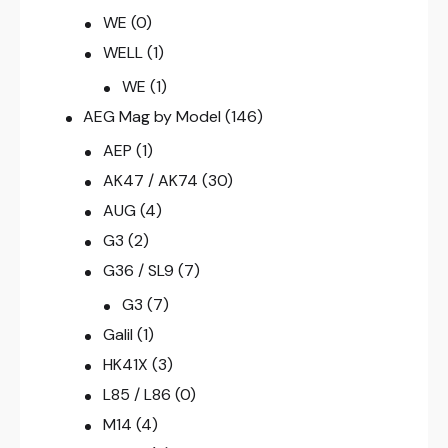
WE
(0)
WELL
(1)
WE
(1)
AEG Mag by Model
(146)
AEP
(1)
AK47 / AK74
(30)
AUG
(4)
G3
(2)
G36 / SL9
(7)
G3
(7)
Galil
(1)
HK41X
(3)
L85 / L86
(0)
M14
(4)