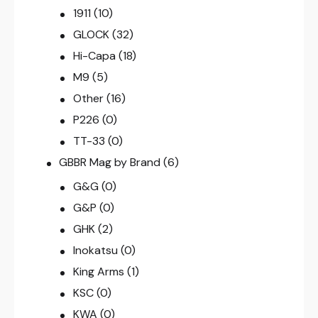
1911
(10)
GLOCK
(32)
Hi-Capa
(18)
M9
(5)
Other
(16)
P226
(0)
TT-33
(0)
GBBR Mag by Brand
(6)
G&G
(0)
G&P
(0)
GHK
(2)
Inokatsu
(0)
King Arms
(1)
KSC
(0)
KWA
(0)