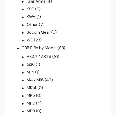
King Arms
(4)
KSC
(0)
KWA
(1)
Other
(7)
Socom Gear
(0)
WE
(23)
GBB Rifle by Model
(58)
AK47 / AK74
(10)
G36
(1)
M14
(1)
M4 / M16
(42)
MK14
(0)
MP5
(0)
MP7
(4)
MP9
(0)