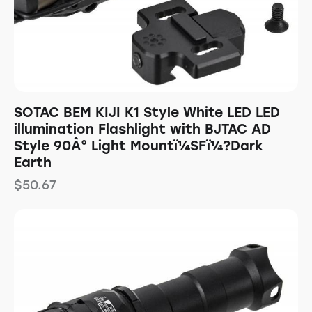
SOTAC BEM KIJI K1 Style White LED LED
illumination Flashlight with BJTAC AD
Style 90Â° Light Mountï¼SFï¼?Dark
Earth
$
50.67