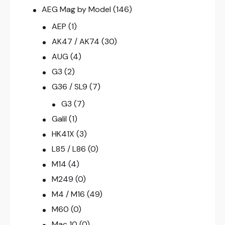
AEG Mag by Model
(146)
AEP
(1)
AK47 / AK74
(30)
AUG
(4)
G3
(2)
G36 / SL9
(7)
G3
(7)
Galil
(1)
HK41X
(3)
L85 / L86
(0)
M14
(4)
M249
(0)
M4 / M16
(49)
M60
(0)
Mac 10
(0)