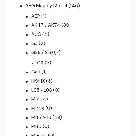
AEG Mag by Model
(146)
AEP
(1)
AK47 / AK74
(30)
AUG
(4)
G3
(2)
G36 / SL9
(7)
G3
(7)
Galil
(1)
HK41X
(3)
L85 / L86
(0)
M14
(4)
M249
(0)
M4 / M16
(49)
M60
(0)
Mac 10
(0)