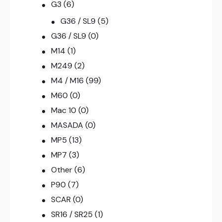
G3
(6)
G36 / SL9
(5)
G36 / SL9
(0)
M14
(1)
M249
(2)
M4 / M16
(99)
M60
(0)
Mac 10
(0)
MASADA
(0)
MP5
(13)
MP7
(3)
Other
(6)
P90
(7)
SCAR
(0)
SR16 / SR25
(1)