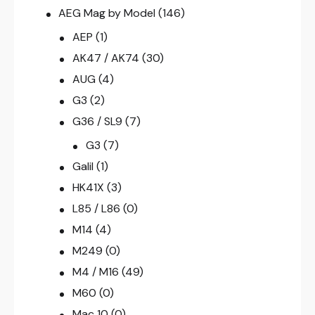
AEG Mag by Model
(146)
AEP
(1)
AK47 / AK74
(30)
AUG
(4)
G3
(2)
G36 / SL9
(7)
G3
(7)
Galil
(1)
HK41X
(3)
L85 / L86
(0)
M14
(4)
M249
(0)
M4 / M16
(49)
M60
(0)
Mac 10
(0)