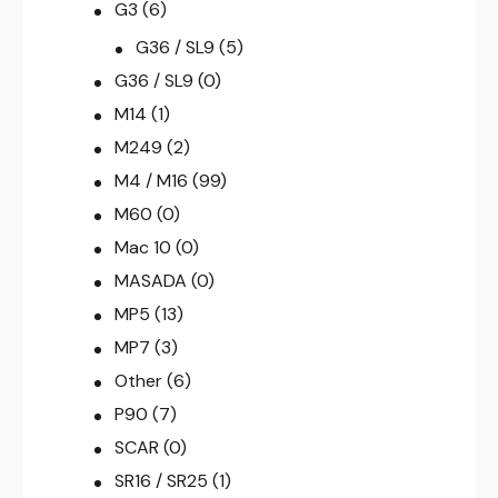
G3
(6)
G36 / SL9
(5)
G36 / SL9
(0)
M14
(1)
M249
(2)
M4 / M16
(99)
M60
(0)
Mac 10
(0)
MASADA
(0)
MP5
(13)
MP7
(3)
Other
(6)
P90
(7)
SCAR
(0)
SR16 / SR25
(1)