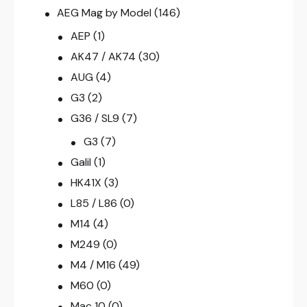
AEG Mag by Model
(146)
AEP
(1)
AK47 / AK74
(30)
AUG
(4)
G3
(2)
G36 / SL9
(7)
G3
(7)
Galil
(1)
HK41X
(3)
L85 / L86
(0)
M14
(4)
M249
(0)
M4 / M16
(49)
M60
(0)
Mac 10
(0)