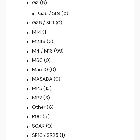
G3
(6)
G36 / SL9
(5)
G36 / SL9
(0)
M14
(1)
M249
(2)
M4 / M16
(99)
M60
(0)
Mac 10
(0)
MASADA
(0)
MP5
(13)
MP7
(3)
Other
(6)
P90
(7)
SCAR
(0)
SR16 / SR25
(1)