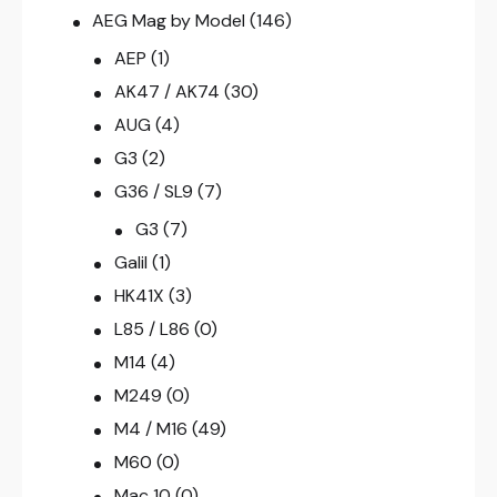
AEG Mag by Model
(146)
AEP
(1)
AK47 / AK74
(30)
AUG
(4)
G3
(2)
G36 / SL9
(7)
G3
(7)
Galil
(1)
HK41X
(3)
L85 / L86
(0)
M14
(4)
M249
(0)
M4 / M16
(49)
M60
(0)
Mac 10
(0)