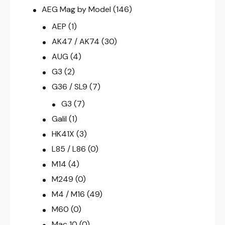
AEG Mag by Model
(146)
AEP
(1)
AK47 / AK74
(30)
AUG
(4)
G3
(2)
G36 / SL9
(7)
G3
(7)
Galil
(1)
HK41X
(3)
L85 / L86
(0)
M14
(4)
M249
(0)
M4 / M16
(49)
M60
(0)
Mac 10
(0)