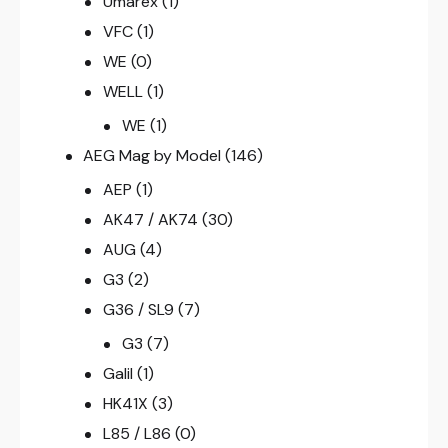
Umarex
(1)
VFC
(1)
WE
(0)
WELL
(1)
WE
(1)
AEG Mag by Model
(146)
AEP
(1)
AK47 / AK74
(30)
AUG
(4)
G3
(2)
G36 / SL9
(7)
G3
(7)
Galil
(1)
HK41X
(3)
L85 / L86
(0)