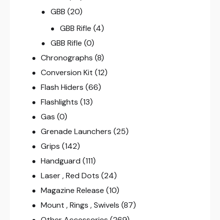
GBB
(20)
GBB Rifle
(4)
GBB Rifle
(0)
Chronographs
(8)
Conversion Kit
(12)
Flash Hiders
(66)
Flashlights
(13)
Gas
(0)
Grenade Launchers
(25)
Grips
(142)
Handguard
(111)
Laser , Red Dots
(24)
Magazine Release
(10)
Mount , Rings , Swivels
(87)
Other Accessories
(269)