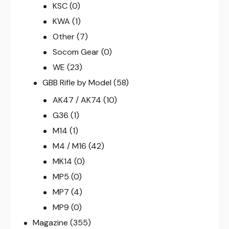
KSC
(0)
KWA
(1)
Other
(7)
Socom Gear
(0)
WE
(23)
GBB Rifle by Model
(58)
AK47 / AK74
(10)
G36
(1)
M14
(1)
M4 / M16
(42)
MK14
(0)
MP5
(0)
MP7
(4)
MP9
(0)
Magazine
(355)