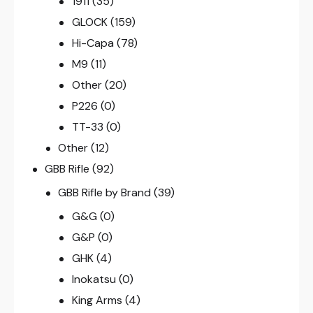
1911
(35)
GLOCK
(159)
Hi-Capa
(78)
M9
(11)
Other
(20)
P226
(0)
TT-33
(0)
Other
(12)
GBB Rifle
(92)
GBB Rifle by Brand
(39)
G&G
(0)
G&P
(0)
GHK
(4)
Inokatsu
(0)
King Arms
(4)