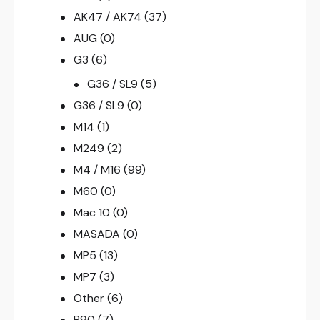
AK47 / AK74
(37)
AUG
(0)
G3
(6)
G36 / SL9
(5)
G36 / SL9
(0)
M14
(1)
M249
(2)
M4 / M16
(99)
M60
(0)
Mac 10
(0)
MASADA
(0)
MP5
(13)
MP7
(3)
Other
(6)
P90
(7)