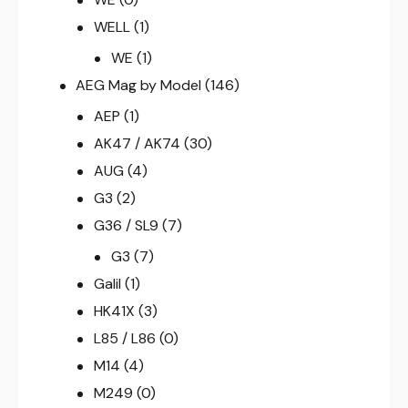
WELL
(1)
WE
(1)
AEG Mag by Model
(146)
AEP
(1)
AK47 / AK74
(30)
AUG
(4)
G3
(2)
G36 / SL9
(7)
G3
(7)
Galil
(1)
HK41X
(3)
L85 / L86
(0)
M14
(4)
M249
(0)