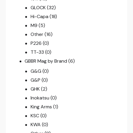
GLOCK
(32)
Hi-Capa
(18)
M9
(5)
Other
(16)
P226
(0)
TT-33
(0)
GBBR Mag by Brand
(6)
G&G
(0)
G&P
(0)
GHK
(2)
Inokatsu
(0)
King Arms
(1)
KSC
(0)
KWA
(0)