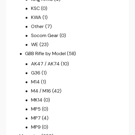
KSC
(0)
KWA
(1)
Other
(7)
Socom Gear
(0)
WE
(23)
GBB Rifle by Model
(58)
AK47 / AK74
(10)
G36
(1)
M14
(1)
M4 / M16
(42)
MK14
(0)
MP5
(0)
MP7
(4)
MP9
(0)