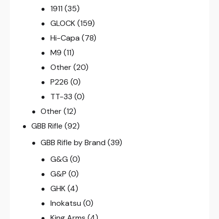
1911
(35)
GLOCK
(159)
Hi-Capa
(78)
M9
(11)
Other
(20)
P226
(0)
TT-33
(0)
Other
(12)
GBB Rifle
(92)
GBB Rifle by Brand
(39)
G&G
(0)
G&P
(0)
GHK
(4)
Inokatsu
(0)
King Arms
(4)