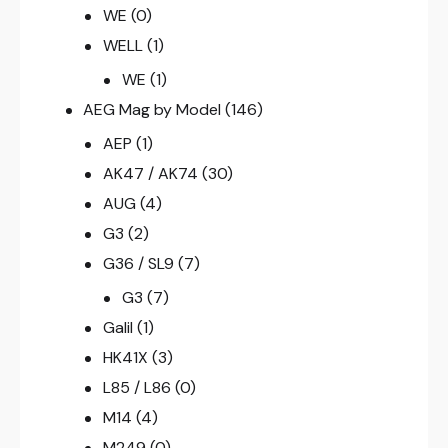
WE
(0)
WELL
(1)
WE
(1)
AEG Mag by Model
(146)
AEP
(1)
AK47 / AK74
(30)
AUG
(4)
G3
(2)
G36 / SL9
(7)
G3
(7)
Galil
(1)
HK41X
(3)
L85 / L86
(0)
M14
(4)
M249
(0)