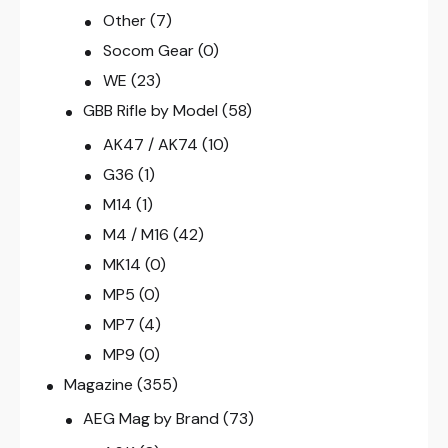
Other
(7)
Socom Gear
(0)
WE
(23)
GBB Rifle by Model
(58)
AK47 / AK74
(10)
G36
(1)
M14
(1)
M4 / M16
(42)
MK14
(0)
MP5
(0)
MP7
(4)
MP9
(0)
Magazine
(355)
AEG Mag by Brand
(73)