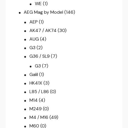
WE
(1)
AEG Mag by Model
(146)
AEP
(1)
AK47 / AK74
(30)
AUG
(4)
G3
(2)
G36 / SL9
(7)
G3
(7)
Galil
(1)
HK41X
(3)
L85 / L86
(0)
M14
(4)
M249
(0)
M4 / M16
(49)
M60
(0)