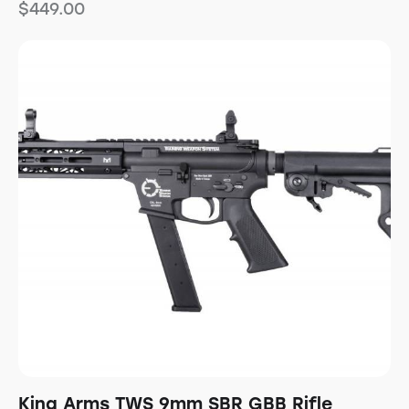
$
449.00
King Arms TWS 9mm SBR GBB Rifle