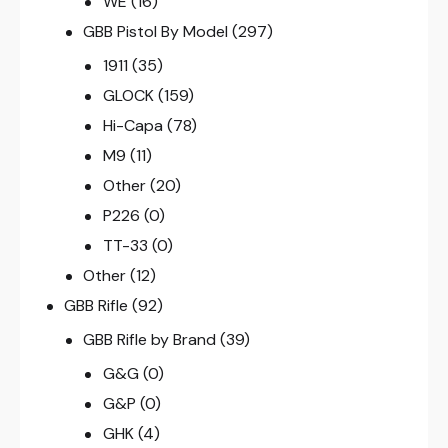
WE
(16)
GBB Pistol By Model
(297)
1911
(35)
GLOCK
(159)
Hi-Capa
(78)
M9
(11)
Other
(20)
P226
(0)
TT-33
(0)
Other
(12)
GBB Rifle
(92)
GBB Rifle by Brand
(39)
G&G
(0)
G&P
(0)
GHK
(4)