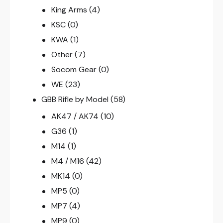
King Arms
(4)
KSC
(0)
KWA
(1)
Other
(7)
Socom Gear
(0)
WE
(23)
GBB Rifle by Model
(58)
AK47 / AK74
(10)
G36
(1)
M14
(1)
M4 / M16
(42)
MK14
(0)
MP5
(0)
MP7
(4)
MP9
(0)