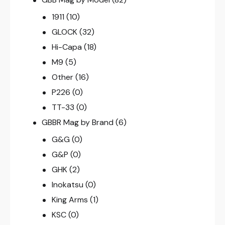
1911
(10)
GLOCK
(32)
Hi-Capa
(18)
M9
(5)
Other
(16)
P226
(0)
TT-33
(0)
GBBR Mag by Brand
(6)
G&G
(0)
G&P
(0)
GHK
(2)
Inokatsu
(0)
King Arms
(1)
KSC
(0)