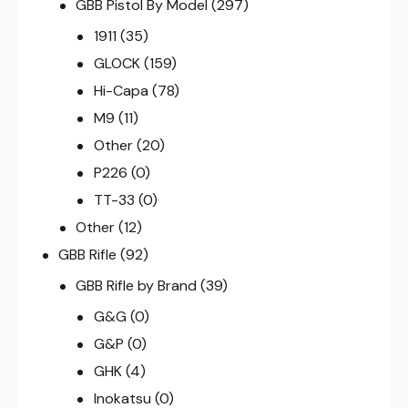
GBB Pistol By Model
(297)
1911
(35)
GLOCK
(159)
Hi-Capa
(78)
M9
(11)
Other
(20)
P226
(0)
TT-33
(0)
Other
(12)
GBB Rifle
(92)
GBB Rifle by Brand
(39)
G&G
(0)
G&P
(0)
GHK
(4)
Inokatsu
(0)