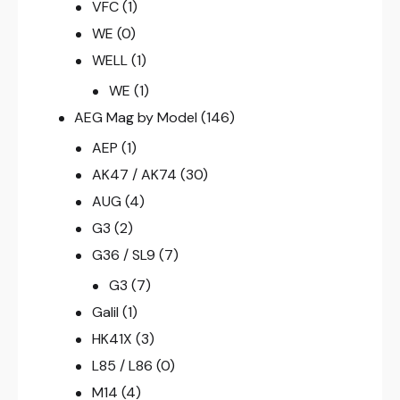
VFC
(1)
WE
(0)
WELL
(1)
WE
(1)
AEG Mag by Model
(146)
AEP
(1)
AK47 / AK74
(30)
AUG
(4)
G3
(2)
G36 / SL9
(7)
G3
(7)
Galil
(1)
HK41X
(3)
L85 / L86
(0)
M14
(4)