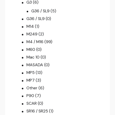
G3
(6)
G36 / SL9
(5)
G36 / SL9
(0)
M14
(1)
M249
(2)
M4 / M16
(99)
M60
(0)
Mac 10
(0)
MASADA
(0)
MP5
(13)
MP7
(3)
Other
(6)
P90
(7)
SCAR
(0)
SR16 / SR25
(1)