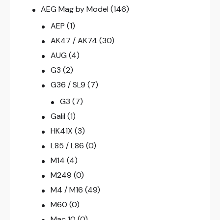
AEG Mag by Model
(146)
AEP
(1)
AK47 / AK74
(30)
AUG
(4)
G3
(2)
G36 / SL9
(7)
G3
(7)
Galil
(1)
HK41X
(3)
L85 / L86
(0)
M14
(4)
M249
(0)
M4 / M16
(49)
M60
(0)
Mac 10
(0)