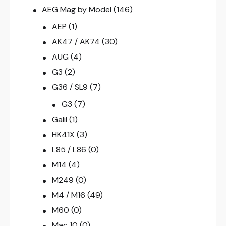
AEG Mag by Model
(146)
AEP
(1)
AK47 / AK74
(30)
AUG
(4)
G3
(2)
G36 / SL9
(7)
G3
(7)
Galil
(1)
HK41X
(3)
L85 / L86
(0)
M14
(4)
M249
(0)
M4 / M16
(49)
M60
(0)
Mac 10
(0)