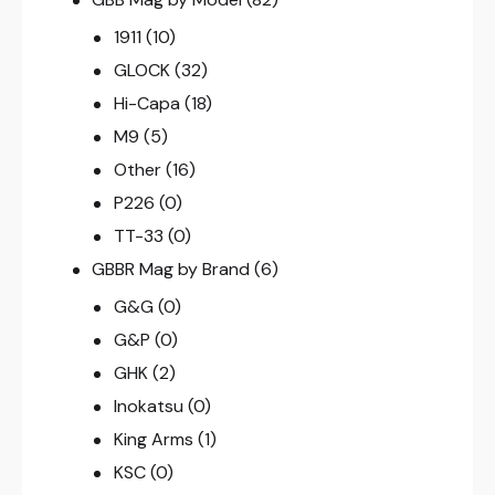
1911
(10)
GLOCK
(32)
Hi-Capa
(18)
M9
(5)
Other
(16)
P226
(0)
TT-33
(0)
GBBR Mag by Brand
(6)
G&G
(0)
G&P
(0)
GHK
(2)
Inokatsu
(0)
King Arms
(1)
KSC
(0)