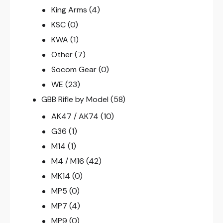
King Arms
(4)
KSC
(0)
KWA
(1)
Other
(7)
Socom Gear
(0)
WE
(23)
GBB Rifle by Model
(58)
AK47 / AK74
(10)
G36
(1)
M14
(1)
M4 / M16
(42)
MK14
(0)
MP5
(0)
MP7
(4)
MP9
(0)