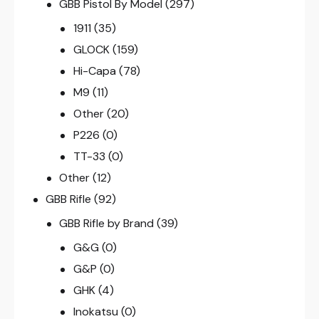
GBB Pistol By Model
(297)
1911
(35)
GLOCK
(159)
Hi-Capa
(78)
M9
(11)
Other
(20)
P226
(0)
TT-33
(0)
Other
(12)
GBB Rifle
(92)
GBB Rifle by Brand
(39)
G&G
(0)
G&P
(0)
GHK
(4)
Inokatsu
(0)