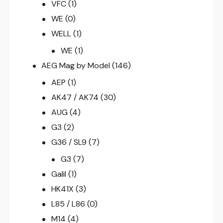
VFC
(1)
WE
(0)
WELL
(1)
WE
(1)
AEG Mag by Model
(146)
AEP
(1)
AK47 / AK74
(30)
AUG
(4)
G3
(2)
G36 / SL9
(7)
G3
(7)
Galil
(1)
HK41X
(3)
L85 / L86
(0)
M14
(4)