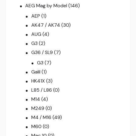
AEG Mag by Model
(146)
AEP
(1)
AK47 / AK74
(30)
AUG
(4)
G3
(2)
G36 / SL9
(7)
G3
(7)
Galil
(1)
HK41X
(3)
L85 / L86
(0)
M14
(4)
M249
(0)
M4 / M16
(49)
M60
(0)
Mac 10
(0)