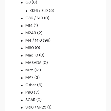
G3
(6)
G36 / SL9
(5)
G36 / SL9
(0)
M14
(1)
M249
(2)
M4 / M16
(99)
M60
(0)
Mac 10
(0)
MASADA
(0)
MP5
(13)
MP7
(3)
Other
(6)
P90
(7)
SCAR
(0)
SR16 / SR25
(1)