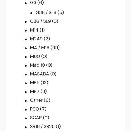
G3
(6)
G36 / SL9
(5)
G36 / SL9
(0)
M14
(1)
M249
(2)
M4 / M16
(99)
M60
(0)
Mac 10
(0)
MASADA
(0)
MP5
(13)
MP7
(3)
Other
(6)
P90
(7)
SCAR
(0)
SR16 / SR25
(1)