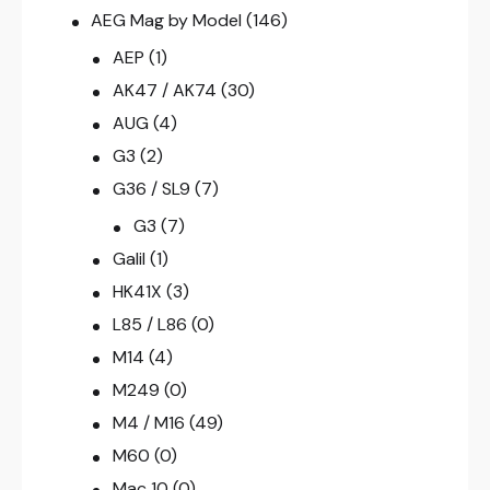
AEG Mag by Model
(146)
AEP
(1)
AK47 / AK74
(30)
AUG
(4)
G3
(2)
G36 / SL9
(7)
G3
(7)
Galil
(1)
HK41X
(3)
L85 / L86
(0)
M14
(4)
M249
(0)
M4 / M16
(49)
M60
(0)
Mac 10
(0)