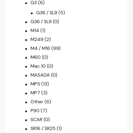
G3
(6)
G36 / SL9
(5)
G36 / SL9
(0)
M14
(1)
M249
(2)
M4 / M16
(99)
M60
(0)
Mac 10
(0)
MASADA
(0)
MP5
(13)
MP7
(3)
Other
(6)
P90
(7)
SCAR
(0)
SR16 / SR25
(1)