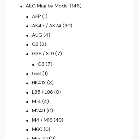
AEG Mag by Model
(146)
AEP
(1)
AK47 / AK74
(30)
AUG
(4)
G3
(2)
G36 / SL9
(7)
G3
(7)
Galil
(1)
HK41X
(3)
L85 / L86
(0)
M14
(4)
M249
(0)
M4 / M16
(49)
M60
(0)
Mac 10
(0)