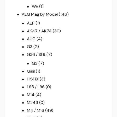
WE
(1)
AEG Mag by Model
(146)
AEP
(1)
AK47 / AK74
(30)
AUG
(4)
G3
(2)
G36 / SL9
(7)
G3
(7)
Galil
(1)
HK41X
(3)
L85 / L86
(0)
M14
(4)
M249
(0)
M4 / M16
(49)