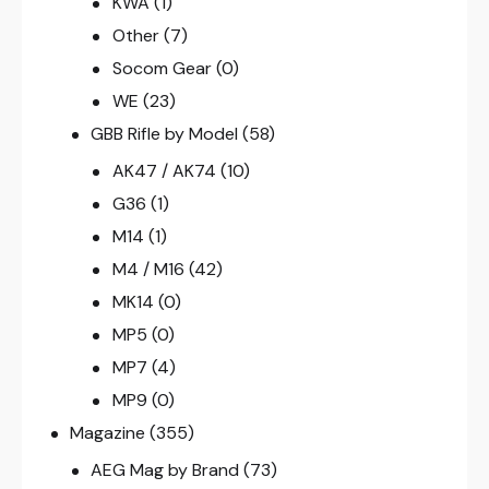
KWA
(1)
Other
(7)
Socom Gear
(0)
WE
(23)
GBB Rifle by Model
(58)
AK47 / AK74
(10)
G36
(1)
M14
(1)
M4 / M16
(42)
MK14
(0)
MP5
(0)
MP7
(4)
MP9
(0)
Magazine
(355)
AEG Mag by Brand
(73)