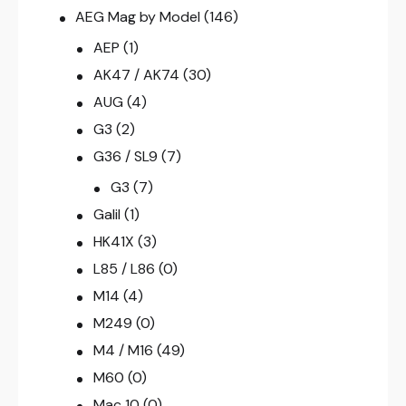
AEG Mag by Model
(146)
AEP
(1)
AK47 / AK74
(30)
AUG
(4)
G3
(2)
G36 / SL9
(7)
G3
(7)
Galil
(1)
HK41X
(3)
L85 / L86
(0)
M14
(4)
M249
(0)
M4 / M16
(49)
M60
(0)
Mac 10
(0)