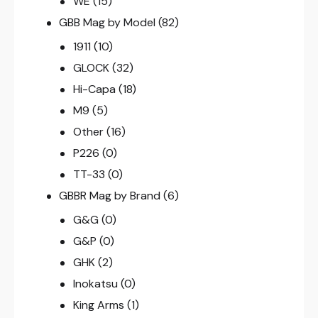
WE
(15)
GBB Mag by Model
(82)
1911
(10)
GLOCK
(32)
Hi-Capa
(18)
M9
(5)
Other
(16)
P226
(0)
TT-33
(0)
GBBR Mag by Brand
(6)
G&G
(0)
G&P
(0)
GHK
(2)
Inokatsu
(0)
King Arms
(1)