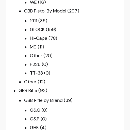
WE
(16)
GBB Pistol By Model
(297)
1911
(35)
GLOCK
(159)
Hi-Capa
(78)
M9
(11)
Other
(20)
P226
(0)
TT-33
(0)
Other
(12)
GBB Rifle
(92)
GBB Rifle by Brand
(39)
G&G
(0)
G&P
(0)
GHK
(4)