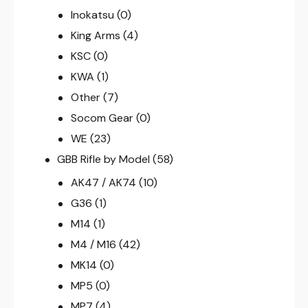
Inokatsu
(0)
King Arms
(4)
KSC
(0)
KWA
(1)
Other
(7)
Socom Gear
(0)
WE
(23)
GBB Rifle by Model
(58)
AK47 / AK74
(10)
G36
(1)
M14
(1)
M4 / M16
(42)
MK14
(0)
MP5
(0)
MP7
(4)