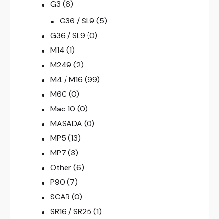
G3
(6)
G36 / SL9
(5)
G36 / SL9
(0)
M14
(1)
M249
(2)
M4 / M16
(99)
M60
(0)
Mac 10
(0)
MASADA
(0)
MP5
(13)
MP7
(3)
Other
(6)
P90
(7)
SCAR
(0)
SR16 / SR25
(1)