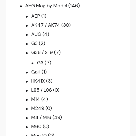
AEG Mag by Model
(146)
AEP
(1)
AK47 / AK74
(30)
AUG
(4)
G3
(2)
G36 / SL9
(7)
G3
(7)
Galil
(1)
HK41X
(3)
L85 / L86
(0)
M14
(4)
M249
(0)
M4 / M16
(49)
M60
(0)
Mac 10
(0)