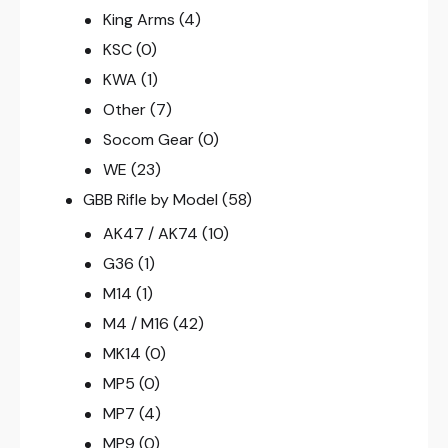
King Arms
(4)
KSC
(0)
KWA
(1)
Other
(7)
Socom Gear
(0)
WE
(23)
GBB Rifle by Model
(58)
AK47 / AK74
(10)
G36
(1)
M14
(1)
M4 / M16
(42)
MK14
(0)
MP5
(0)
MP7
(4)
MP9
(0)