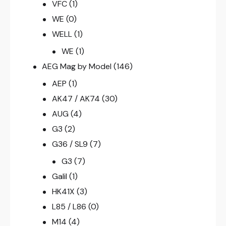
VFC
(1)
WE
(0)
WELL
(1)
WE
(1)
AEG Mag by Model
(146)
AEP
(1)
AK47 / AK74
(30)
AUG
(4)
G3
(2)
G36 / SL9
(7)
G3
(7)
Galil
(1)
HK41X
(3)
L85 / L86
(0)
M14
(4)