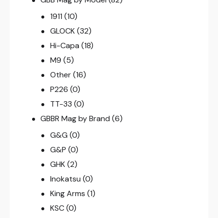
1911
(10)
GLOCK
(32)
Hi-Capa
(18)
M9
(5)
Other
(16)
P226
(0)
TT-33
(0)
GBBR Mag by Brand
(6)
G&G
(0)
G&P
(0)
GHK
(2)
Inokatsu
(0)
King Arms
(1)
KSC
(0)