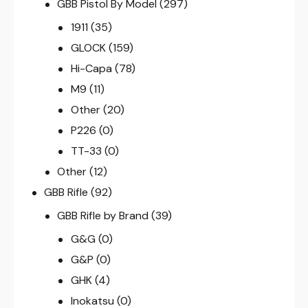
GBB Pistol By Model
(297)
1911
(35)
GLOCK
(159)
Hi-Capa
(78)
M9
(11)
Other
(20)
P226
(0)
TT-33
(0)
Other
(12)
GBB Rifle
(92)
GBB Rifle by Brand
(39)
G&G
(0)
G&P
(0)
GHK
(4)
Inokatsu
(0)