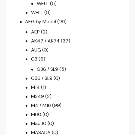
WELL
(5)
WELL
(0)
AEG by Model
(181)
AEP
(2)
AK47 / AK74
(37)
AUG
(0)
G3
(6)
G36 / SL9
(5)
G36 / SL9
(0)
M14
(1)
M249
(2)
M4 / M16
(99)
M60
(0)
Mac 10
(0)
MASADA
(0)