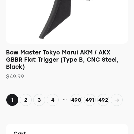
Bow Master Tokyo Marui AKM / AKX
GBBR Flat Trigger (Type B, CNC Steel,
Black)
$
49.99
…
1
2
3
4
490
→
491
492
Cart