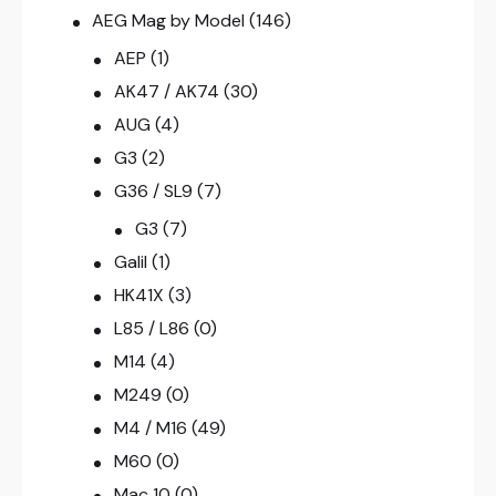
AEG Mag by Model
(146)
AEP
(1)
AK47 / AK74
(30)
AUG
(4)
G3
(2)
G36 / SL9
(7)
G3
(7)
Galil
(1)
HK41X
(3)
L85 / L86
(0)
M14
(4)
M249
(0)
M4 / M16
(49)
M60
(0)
Mac 10
(0)