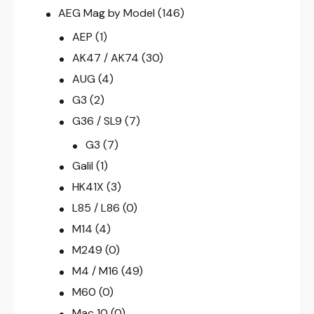
AEG Mag by Model
(146)
AEP
(1)
AK47 / AK74
(30)
AUG
(4)
G3
(2)
G36 / SL9
(7)
G3
(7)
Galil
(1)
HK41X
(3)
L85 / L86
(0)
M14
(4)
M249
(0)
M4 / M16
(49)
M60
(0)
Mac 10
(0)