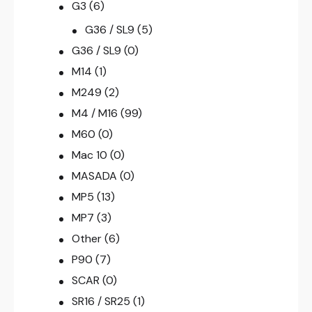
G3
(6)
G36 / SL9
(5)
G36 / SL9
(0)
M14
(1)
M249
(2)
M4 / M16
(99)
M60
(0)
Mac 10
(0)
MASADA
(0)
MP5
(13)
MP7
(3)
Other
(6)
P90
(7)
SCAR
(0)
SR16 / SR25
(1)