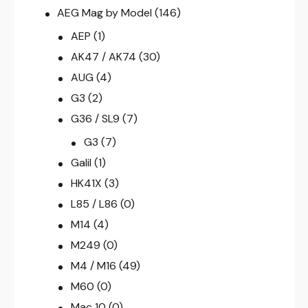
AEG Mag by Model
(146)
AEP
(1)
AK47 / AK74
(30)
AUG
(4)
G3
(2)
G36 / SL9
(7)
G3
(7)
Galil
(1)
HK41X
(3)
L85 / L86
(0)
M14
(4)
M249
(0)
M4 / M16
(49)
M60
(0)
Mac 10
(0)