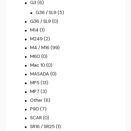
G3
(6)
G36 / SL9
(5)
G36 / SL9
(0)
M14
(1)
M249
(2)
M4 / M16
(99)
M60
(0)
Mac 10
(0)
MASADA
(0)
MP5
(13)
MP7
(3)
Other
(6)
P90
(7)
SCAR
(0)
SR16 / SR25
(1)