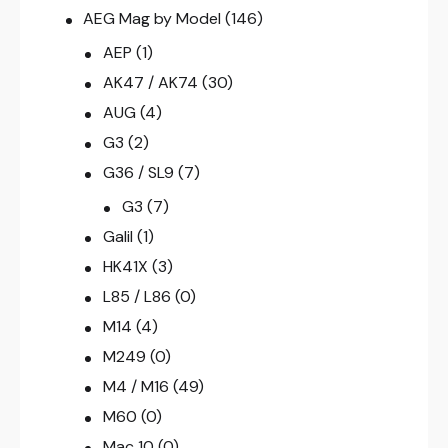
AEG Mag by Model
(146)
AEP
(1)
AK47 / AK74
(30)
AUG
(4)
G3
(2)
G36 / SL9
(7)
G3
(7)
Galil
(1)
HK41X
(3)
L85 / L86
(0)
M14
(4)
M249
(0)
M4 / M16
(49)
M60
(0)
Mac 10
(0)