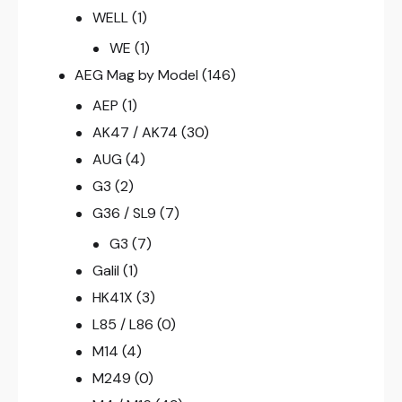
WELL
(1)
WE
(1)
AEG Mag by Model
(146)
AEP
(1)
AK47 / AK74
(30)
AUG
(4)
G3
(2)
G36 / SL9
(7)
G3
(7)
Galil
(1)
HK41X
(3)
L85 / L86
(0)
M14
(4)
M249
(0)