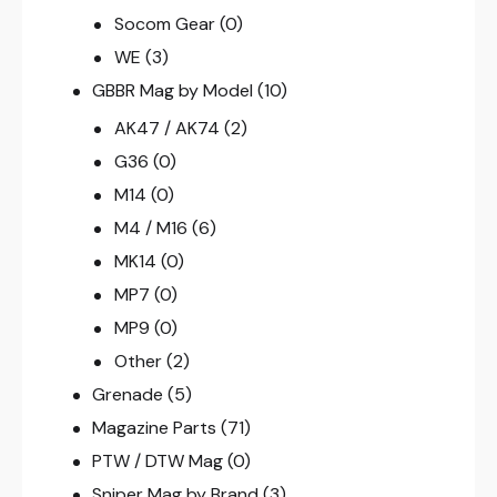
Socom Gear
(0)
WE
(3)
GBBR Mag by Model
(10)
AK47 / AK74
(2)
G36
(0)
M14
(0)
M4 / M16
(6)
MK14
(0)
MP7
(0)
MP9
(0)
Other
(2)
Grenade
(5)
Magazine Parts
(71)
PTW / DTW Mag
(0)
Sniper Mag by Brand
(3)