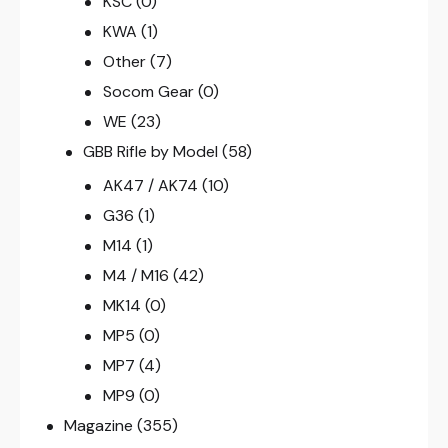
KSC
(0)
KWA
(1)
Other
(7)
Socom Gear
(0)
WE
(23)
GBB Rifle by Model
(58)
AK47 / AK74
(10)
G36
(1)
M14
(1)
M4 / M16
(42)
MK14
(0)
MP5
(0)
MP7
(4)
MP9
(0)
Magazine
(355)