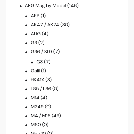
AEG Mag by Model
(146)
AEP
(1)
AK47 / AK74
(30)
AUG
(4)
G3
(2)
G36 / SL9
(7)
G3
(7)
Galil
(1)
HK41X
(3)
L85 / L86
(0)
M14
(4)
M249
(0)
M4 / M16
(49)
M60
(0)
Mac 10
(0)