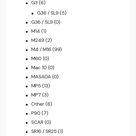
G3
(6)
G36 / SL9
(5)
G36 / SL9
(0)
M14
(1)
M249
(2)
M4 / M16
(99)
M60
(0)
Mac 10
(0)
MASADA
(0)
MP5
(13)
MP7
(3)
Other
(6)
P90
(7)
SCAR
(0)
SR16 / SR25
(1)