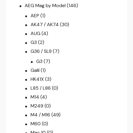
AEG Mag by Model
(146)
AEP
(1)
AK47 / AK74
(30)
AUG
(4)
G3
(2)
G36 / SL9
(7)
G3
(7)
Galil
(1)
HK41X
(3)
L85 / L86
(0)
M14
(4)
M249
(0)
M4 / M16
(49)
M60
(0)
Mac 10
(0)