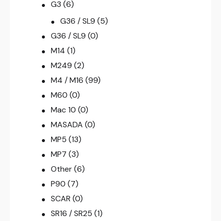
G3
(6)
G36 / SL9
(5)
G36 / SL9
(0)
M14
(1)
M249
(2)
M4 / M16
(99)
M60
(0)
Mac 10
(0)
MASADA
(0)
MP5
(13)
MP7
(3)
Other
(6)
P90
(7)
SCAR
(0)
SR16 / SR25
(1)