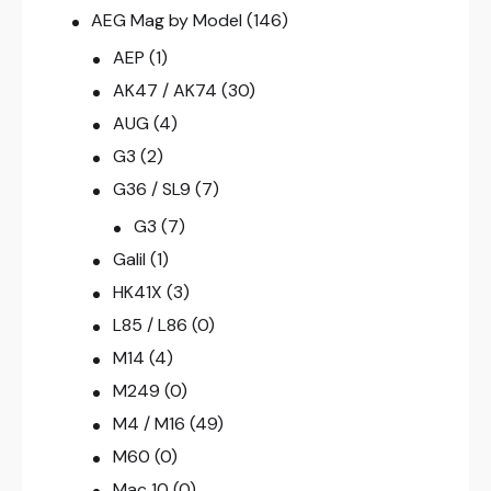
AEG Mag by Model
(146)
AEP
(1)
AK47 / AK74
(30)
AUG
(4)
G3
(2)
G36 / SL9
(7)
G3
(7)
Galil
(1)
HK41X
(3)
L85 / L86
(0)
M14
(4)
M249
(0)
M4 / M16
(49)
M60
(0)
Mac 10
(0)