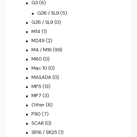
G3
(6)
G36 / SL9
(5)
G36 / SL9
(0)
M14
(1)
M249
(2)
M4 / M16
(99)
M60
(0)
Mac 10
(0)
MASADA
(0)
MP5
(13)
MP7
(3)
Other
(6)
P90
(7)
SCAR
(0)
SR16 / SR25
(1)