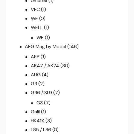
Umarex
(1)
VFC
(1)
WE
(0)
WELL
(1)
WE
(1)
AEG Mag by Model
(146)
AEP
(1)
AK47 / AK74
(30)
AUG
(4)
G3
(2)
G36 / SL9
(7)
G3
(7)
Galil
(1)
HK41X
(3)
L85 / L86
(0)