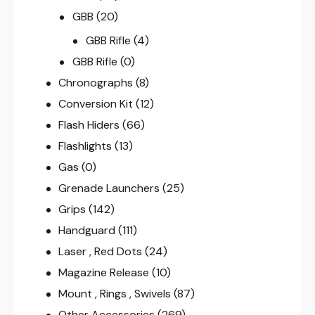
GBB
(20)
GBB Rifle
(4)
GBB Rifle
(0)
Chronographs
(8)
Conversion Kit
(12)
Flash Hiders
(66)
Flashlights
(13)
Gas
(0)
Grenade Launchers
(25)
Grips
(142)
Handguard
(111)
Laser , Red Dots
(24)
Magazine Release
(10)
Mount , Rings , Swivels
(87)
Other Accessories
(269)