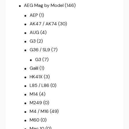
AEG Mag by Model
(146)
AEP
(1)
AK47 / AK74
(30)
AUG
(4)
G3
(2)
G36 / SL9
(7)
G3
(7)
Galil
(1)
HK41X
(3)
L85 / L86
(0)
M14
(4)
M249
(0)
M4 / M16
(49)
M60
(0)
Mac 10
(0)