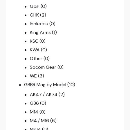
G&P
(0)
GHK
(2)
Inokatsu
(0)
King Arms
(1)
KSC
(0)
KWA
(0)
Other
(0)
Socom Gear
(0)
WE
(3)
GBBR Mag by Model
(10)
AK47 / AK74
(2)
G36
(0)
M14
(0)
M4 / M16
(6)
MK14
(0)