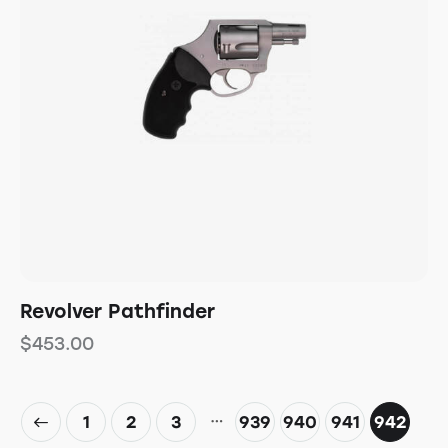
Revolver Pathfinder
$
453.00
…
1
2
3
939
940
941
942