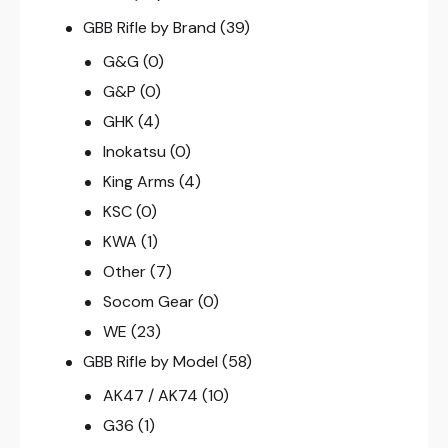
GBB Rifle by Brand
(39)
G&G
(0)
G&P
(0)
GHK
(4)
Inokatsu
(0)
King Arms
(4)
KSC
(0)
KWA
(1)
Other
(7)
Socom Gear
(0)
WE
(23)
GBB Rifle by Model
(58)
AK47 / AK74
(10)
G36
(1)