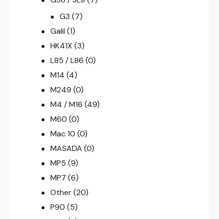
G3
(7)
Galil
(1)
HK41X
(3)
L85 / L86
(0)
M14
(4)
M249
(0)
M4 / M16
(49)
M60
(0)
Mac 10
(0)
MASADA
(0)
MP5
(9)
MP7
(6)
Other
(20)
P90
(5)