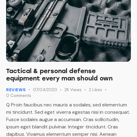
Tactical & personal defense
equipment every man should own
07/04/2020
2K
Views
2
Likes
REVIEWS
0
Comments
Q Proin faucibus nec mauris a sodales, sed elementum
mi tincidunt. Sed eget viverra egestas nisi in consequat.
Fusce sodales augue a accumsan. Cras sollicitudin,
ipsum eget blandit pulvinar. Integer tincidunt. Cras
dapibus. Vivamus elementum semper nisi. Aenean