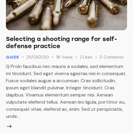
Selecting a shooting range for self-
defense practice
25/03/2020
3K
Views
2
Likes
0
Comments
GUIDE
Q Proin faucibus nec mauris a sodales, sed elementum
mi tincidunt. Sed eget viverra egestas nisi in consequat.
Fusce sodales augue a accumsan. Cras sollicitudin,
ipsum eget blandit pulvinar. Integer tincidunt. Cras
dapibus. Vivamus elementum semper nisi. Aenean
vulputate eleifend tellus. Aenean leo ligula, porttitor eu,
consequat vitae, eleifend ac, enim. Sed ut perspiciatis,
unde…