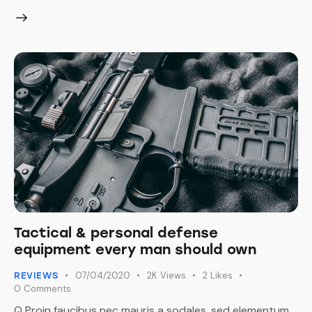
Tactical & personal defense
equipment every man should own
07/04/2020
2K
Views
2
Likes
REVIEWS
0
Comments
Q Proin faucibus nec mauris a sodales, sed elementum