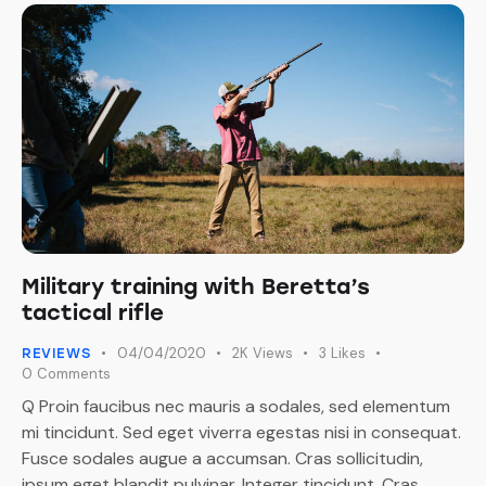
Military training with Beretta’s
tactical rifle
04/04/2020
2K
Views
3
Likes
REVIEWS
0
Comments
Q Proin faucibus nec mauris a sodales, sed elementum
mi tincidunt. Sed eget viverra egestas nisi in consequat.
Fusce sodales augue a accumsan. Cras sollicitudin,
ipsum eget blandit pulvinar. Integer tincidunt. Cras