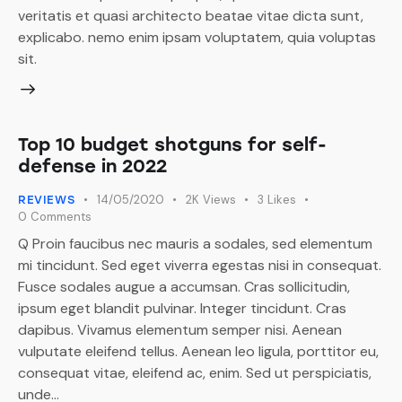
veritatis et quasi architecto beatae vitae dicta sunt,
explicabo. nemo enim ipsam voluptatem, quia voluptas
sit.
Top 10 budget shotguns for self-
defense in 2022
14/05/2020
2K
Views
3
Likes
REVIEWS
0
Comments
Q Proin faucibus nec mauris a sodales, sed elementum
mi tincidunt. Sed eget viverra egestas nisi in consequat.
Fusce sodales augue a accumsan. Cras sollicitudin,
ipsum eget blandit pulvinar. Integer tincidunt. Cras
dapibus. Vivamus elementum semper nisi. Aenean
vulputate eleifend tellus. Aenean leo ligula, porttitor eu,
consequat vitae, eleifend ac, enim. Sed ut perspiciatis,
unde…