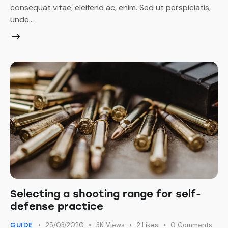
consequat vitae, eleifend ac, enim. Sed ut perspiciatis,
unde…
Selecting a shooting range for self-
defense practice
25/03/2020
3K
Views
2
Likes
0
Comments
GUIDE