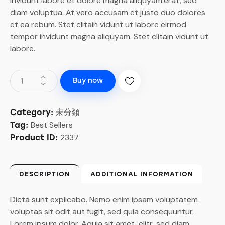
invidunt labore et dolore magna aliquyam.erat, sed
diam voluptua. At vero accusam et justo duo dolores
et ea rebum. Stet clitain vidunt ut labore eirmod
tempor invidunt magna aliquyam. Stet clitain vidunt ut
labore.
Buy now
未分類
Category:
Best Sellers
Tag:
2337
Product ID:
DESCRIPTION
ADDITIONAL INFORMATION
Dicta sunt explicabo. Nemo enim ipsam voluptatem
voluptas sit odit aut fugit, sed quia consequuntur.
Lorem ipsum dolor. Aquia sit amet, elitr, sed diam